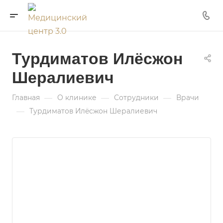
Турдиматов Илëсжон
Шералиевич
—
—
—
Главная
О клинике
Сотрудники
Врачи
—
Турдиматов Илëсжон Шералиевич